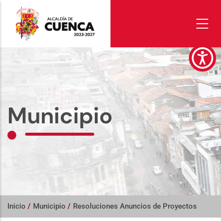
Pasar
al
contenido
principal
Municipio
Inicio
/
Municipio
/
Resoluciones Anuncios de Proyectos