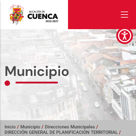
Pasar
al
contenido
principal
Municipio
Inicio
/
Municipio
/
Direcciones Municipales
/
DIRECCIÓN GENERAL DE PLANIFICACIÓN TERRITORIAL
/