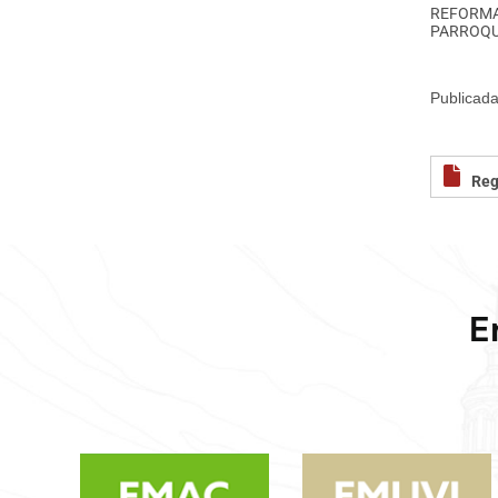
REFORMA
PARROQU
Publicada
Reg
E