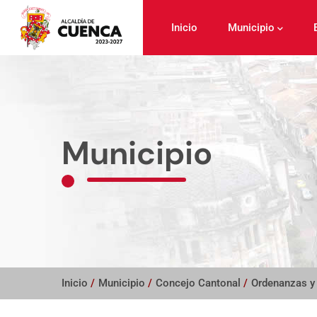
Pasar
al
Inicio
Municipio
contenido
principal
Municipio
Inicio
/
Municipio
/
Concejo Cantonal
/
Ordenanzas y