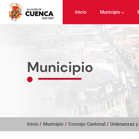
Pasar
al
Inicio
Municipio
contenido
principal
Municipio
Inicio
/
Municipio
/
Concejo Cantonal
/
Ordenanzas y