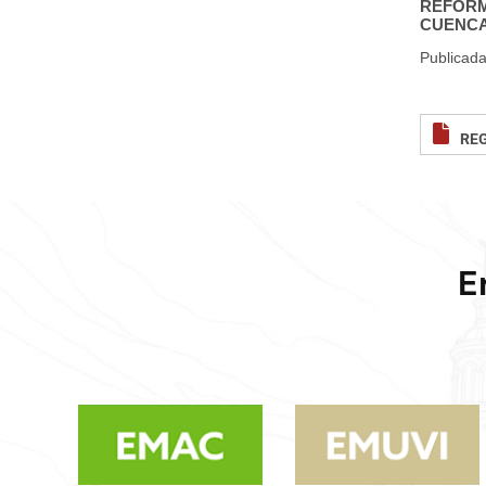
REFORM
CUENC
Publicada
REG
E