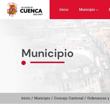
Pasar
al
Inicio
Municipio
contenido
principal
Municipio
Inicio
/
Municipio
/
Concejo Cantonal
/
Ordenanzas y