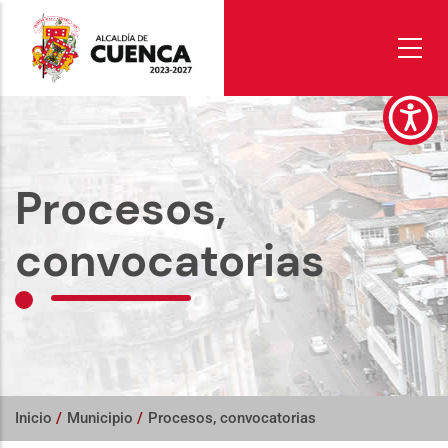
Pasar
al
contenido
principal
Procesos,
convocatorias
Inicio
/
Municipio
/
Procesos, convocatorias