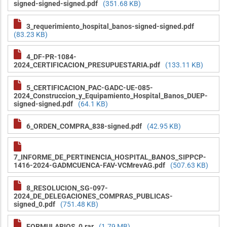
signed-signed-signed.pdf
(351.68 KB)
3_requerimiento_hospital_banos-signed-signed.pdf
(83.23 KB)
4_DF-PR-1084-
2024_CERTIFICACION_PRESUPUESTARIA.pdf
(133.11 KB)
5_CERTIFICACION_PAC-GADC-UE-085-
2024_Construccion_y_Equipamiento_Hospital_Banos_DUEP-
signed-signed.pdf
(64.1 KB)
6_ORDEN_COMPRA_838-signed.pdf
(42.95 KB)
7_INFORME_DE_PERTINENCIA_HOSPITAL_BANOS_SIPPCP-
1416-2024-GADMCUENCA-FAV-VCMrevAG.pdf
(507.63 KB)
8_RESOLUCION_SG-097-
2024_DE_DELEGACIONES_COMPRAS_PUBLICAS-
signed_0.pdf
(751.48 KB)
FORMULARIOS_0.rar
(1.79 MB)