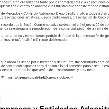
idades fueron organizadas tanto por los comerciantes y las direcciones d
ue visitan el centro de abastos o los turistas que por este feriado visita
or de Mercados y Comercio Autónomo, Diego Cedillo, invitó a todos a disfr
, presentaciones artísticas, juegos tradicionales, presentación del Circo So
r recordó que la Sesión Conmemorativa se desarrollará el jueves 09 de oct
genda se entregará la remodelación de la comercialización de la venta de 
e, los usuarios y comerciantes podrán disfrutar de la presentación del gr
nos movemos”, finalizó el Director de Mercados.
o, que ahora es usado por el mercado 9 de Octubre, fue construido para con
 de contar con espacios para el desarrollo del comercio pasó a ser un e
 locales así como los que venían de otros cantones y provincias.
TO
mailto:rpmunicipalidad@cuenca.gob.ec
mpresas y Entidades Adscrit