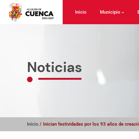
Pasar
al
Inicio
Municipio
contenido
principal
Noticias
Inicio
/
Inician festividades por los 93 años de creac