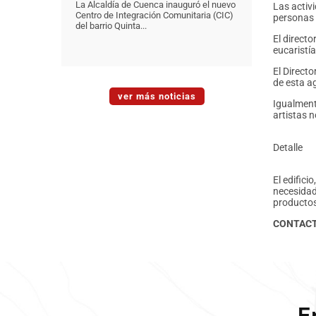
La Alcaldía de Cuenca inauguró el nuevo
Las activ
Centro de Integración Comunitaria (CIC)
personas q
del barrio Quinta...
El direct
eucaristía
El Directo
de esta a
ver más noticias
Igualment
artistas 
Detalle
El edifici
necesidad
productos
CONTAC
E