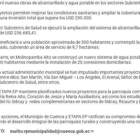
ró nuevas obras de alcantarillado y agua potable en los sectores Subcen
yectos permiten mejorar las condiciones sanitarias y ampliar la cobertur
una inversión total que supera los USD 290.000.
tor Subcentro de Salud se ejecutó la ampliación del sistema de alcantaril
 de USD 256.683,41.
eneficiará a una población aproximada de 300 habitantes y contempló la 
lado, cubriendo un área de servicio de 9,7 hectáreas.
parte, en Molinopamba Alto se construyó un nuevo sistema de agua potab
0 habitantes mediante la instalación de 20 conexiones domiciliarias.
a actual administración municipal se han impulsado importantes proyecto
 entre ellos: San Martín, Vía San Miguel – Los Ángeles, El Arenal, Señor 
Subcentro de Salud, entre otros.
TAPA EP mantiene planificados nuevos proyectos para la parroquia como
a Reina Alto, Corazón de Jesús y María Auxiliadora; así como los estudios 
 del río Sidcay y redes complementarias en sectores de Sidcay, Ricaurte y
 acciones, el Municipio de Cuenca y ETAPA EP ratifican su compromiso de
endo el desarrollo integral de las parroquias rurales y construyendo una c
TO
mailto:rpmunicipalidad@cuenca.gob.ec