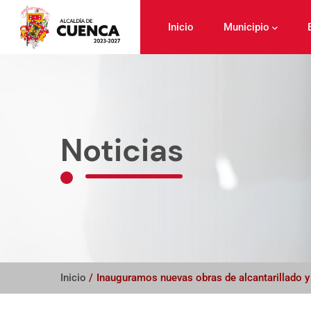
Pasar
al
Inicio
Municipio
contenido
principal
Noticias
Inicio
/
Inauguramos nuevas obras de alcantarillado y