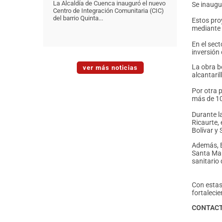
La Alcaldía de Cuenca inauguró el nuevo
Se inaugu
Centro de Integración Comunitaria (CIC)
del barrio Quinta...
Estos pro
mediante 
En el sec
inversión
La obra b
ver más noticias
alcantaril
Por otra 
más de 10
Durante l
Ricaurte,
Bolívar y 
Además, E
Santa Marí
sanitario
Con estas
fortaleci
CONTAC