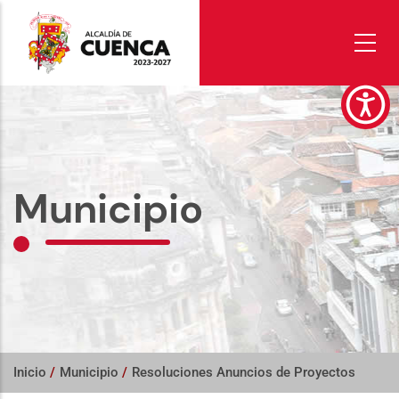
Pasar
al
contenido
principal
Municipio
Inicio
/
Municipio
/
Resoluciones Anuncios de Proyectos