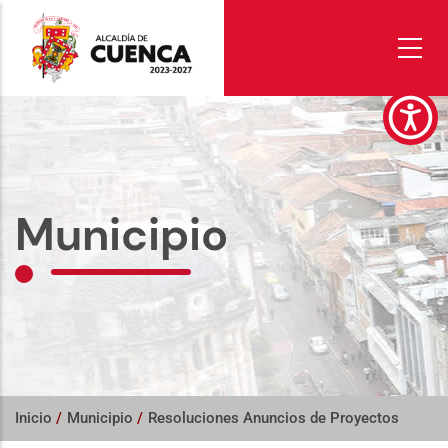
Pasar
al
contenido
principal
Municipio
Inicio
/
Municipio
/
Resoluciones Anuncios de Proyectos