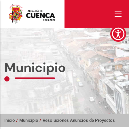
Pasar
al
contenido
principal
Municipio
Inicio
/
Municipio
/
Resoluciones Anuncios de Proyectos