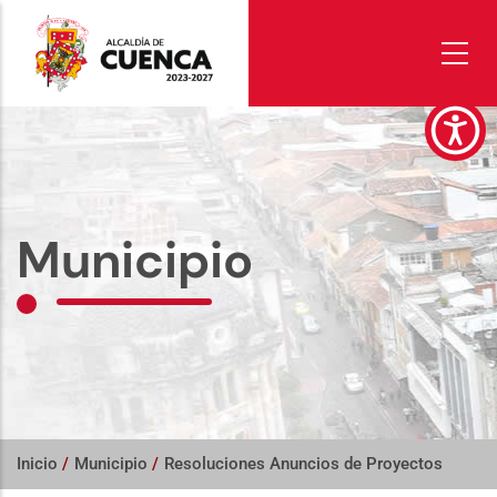
Pasar
al
contenido
principal
Municipio
Inicio
/
Municipio
/
Resoluciones Anuncios de Proyectos