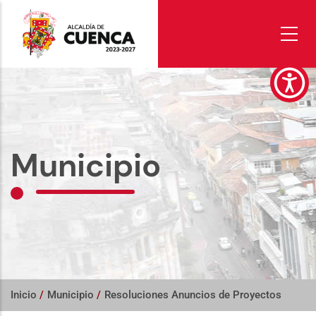
Pasar
al
contenido
principal
Municipio
Inicio
/
Municipio
/
Resoluciones Anuncios de Proyectos