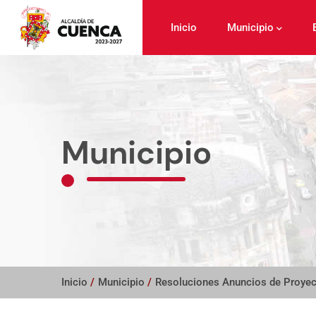
Pasar
al
Inicio
Municipio
contenido
principal
Municipio
Inicio
/
Municipio
/
Resoluciones Anuncios de Proye