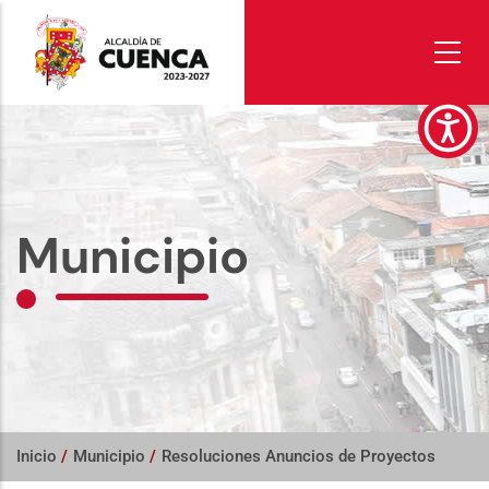
Pasar
al
contenido
principal
Municipio
Inicio
/
Municipio
/
Resoluciones Anuncios de Proyectos