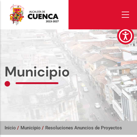
Pasar
al
contenido
principal
Municipio
Inicio
/
Municipio
/
Resoluciones Anuncios de Proyectos