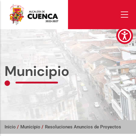
Pasar
al
contenido
principal
Municipio
Inicio
/
Municipio
/
Resoluciones Anuncios de Proyectos