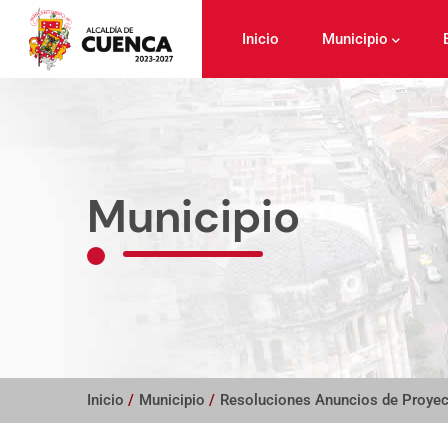
Pasar
al
Inicio
Municipio
contenido
principal
Municipio
Inicio
/
Municipio
/
Resoluciones Anuncios de Proye