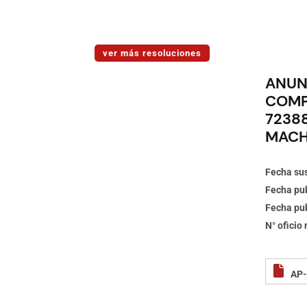
ver más resoluciones
ANUN
COMP
72388
MACH
Fecha sus
Fecha pub
Fecha pub
N° oficio
AP-