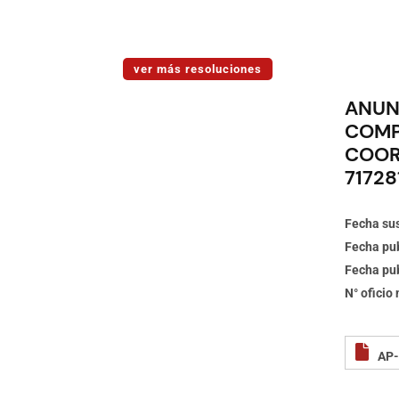
ver más resoluciones
ANUN
COMP
COORD
71728
Fecha sus
Fecha pub
Fecha pub
N° oficio
AP-