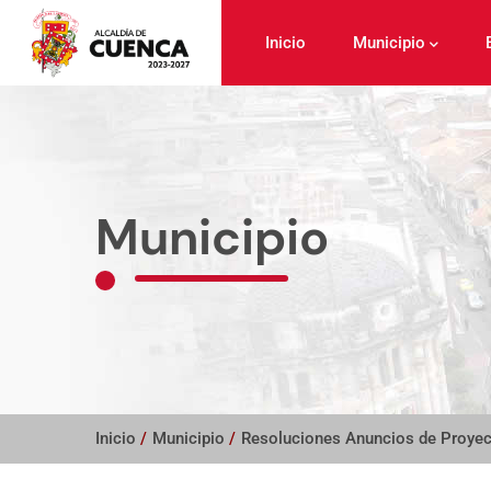
Pasar
al
Inicio
Municipio
contenido
principal
Municipio
Inicio
/
Municipio
/
Resoluciones Anuncios de Proye