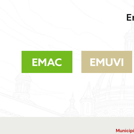
E
Municip