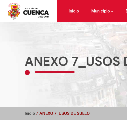
Pasar
al
Inicio
Municipio
contenido
principal
ANEXO 7_USOS 
Inicio
/
ANEXO 7_USOS DE SUELO