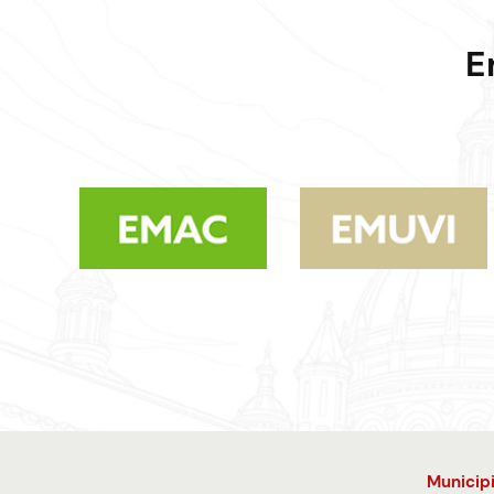
E
Municip