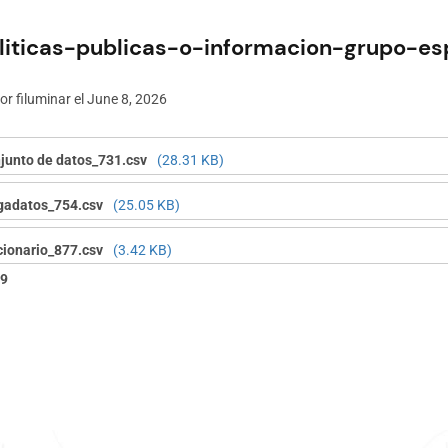
liticas-publicas-o-informacion-grupo-es
por
filuminar
el June 8, 2026
junto de datos_731.csv
(28.31 KB)
adatos_754.csv
(25.05 KB)
cionario_877.csv
(3.42 KB)
19