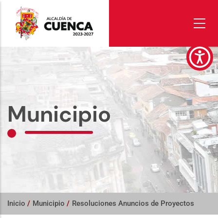
Pasar
al
contenido
principal
Municipio
Inicio
/
Municipio
/
Resoluciones Anuncios de Proyectos