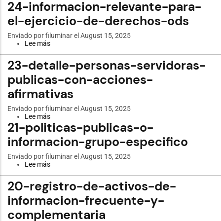
24-informacion-relevante-para-
Art.
29
el-ejercicio-de-derechos-ods
Informacion
Publica
Empresas
Enviado por
filuminar
el August 15, 2025
Publicas
Lee más
sobre
24-
informacion-
23-detalle-personas-servidoras-
relevante-
para-
publicas-con-acciones-
el-
afirmativas
ejercicio-
de-
derechos-
Enviado por
filuminar
el August 15, 2025
ods
Lee más
sobre
21-politicas-publicas-o-
23-
detalle-
informacion-grupo-especifico
personas-
servidoras-
publicas-
Enviado por
filuminar
el August 15, 2025
con-
Lee más
sobre
acciones-
21-
afirmativas
politicas-
20-registro-de-activos-de-
publicas-
o-
informacion-frecuente-y-
informacion-
complementaria
grupo-
especifico