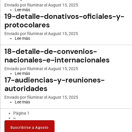
Enviado por
filuminar
el August 15, 2025
Lee más
sobre
19-detalle-donativos-oficiales-y-
20-
registro-
protocolares
de-
activos-
de-
Enviado por
filuminar
el August 15, 2025
informacion-
Lee más
sobre
frecuente-
19-
y-
detalle-
18-detalle-de-convenios-
complementaria
donativos-
oficiales-
nacionales-e-internacionales
y-
protocolares
Enviado por
filuminar
el August 15, 2025
Lee más
sobre
17-audiencias-y-reuniones-
18-
detalle-
autoridades
de-
convenios-
nacionales-
Enviado por
filuminar
el August 15, 2025
e-
Lee más
sobre
internacionales
17-
audiencias-
Página 1
Paginación
y-
Siguiente
››
reuniones-
página
autoridades
Suscribirse a Agosto