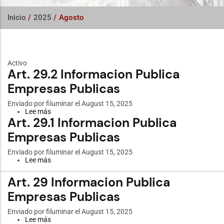
Inicio
/
2025
/
Agosto
Activo
Art. 29.2 Informacion Publica
Empresas Publicas
Enviado por
filuminar
el August 15, 2025
Lee más
sobre
Art. 29.1 Informacion Publica
Art.
29.2
Empresas Publicas
Informacion
Publica
Empresas
Enviado por
filuminar
el August 15, 2025
Publicas
Lee más
sobre
Art.
29.1
Art. 29 Informacion Publica
Informacion
Publica
Empresas Publicas
Empresas
Publicas
Enviado por
filuminar
el August 15, 2025
Lee más
sobre