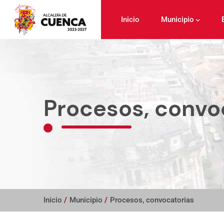
Pasar
al
Inicio
Municipio
contenido
principal
Procesos, convo
Inicio
/
Municipio
/
Procesos, convocatorias