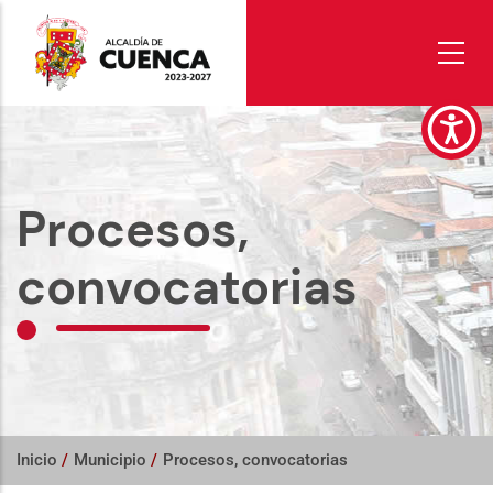
Pasar
al
contenido
principal
Procesos,
convocatorias
Inicio
/
Municipio
/
Procesos, convocatorias