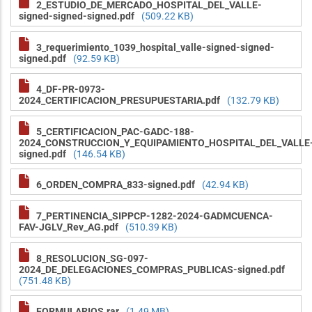
2_ESTUDIO_DE_MERCADO_HOSPITAL_DEL_VALLE-
signed-signed-signed.pdf
(509.22 KB)
3_requerimiento_1039_hospital_valle-signed-signed-
signed.pdf
(92.59 KB)
4_DF-PR-0973-
2024_CERTIFICACION_PRESUPUESTARIA.pdf
(132.79 KB)
5_CERTIFICACION_PAC-GADC-188-
2024_CONSTRUCCION_Y_EQUIPAMIENTO_HOSPITAL_DEL_VALLE
signed.pdf
(146.54 KB)
6_ORDEN_COMPRA_833-signed.pdf
(42.94 KB)
7_PERTINENCIA_SIPPCP-1282-2024-GADMCUENCA-
FAV-JGLV_Rev_AG.pdf
(510.39 KB)
8_RESOLUCION_SG-097-
2024_DE_DELEGACIONES_COMPRAS_PUBLICAS-signed.pdf
(751.48 KB)
FORMULARIOS.rar
(1.49 MB)