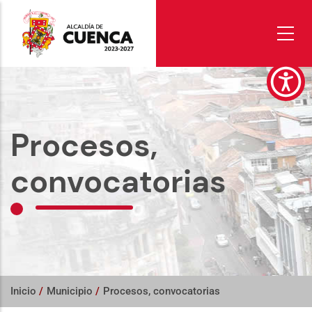
Pasar
al
contenido
principal
Procesos,
convocatorias
Inicio
/
Municipio
/
Procesos, convocatorias