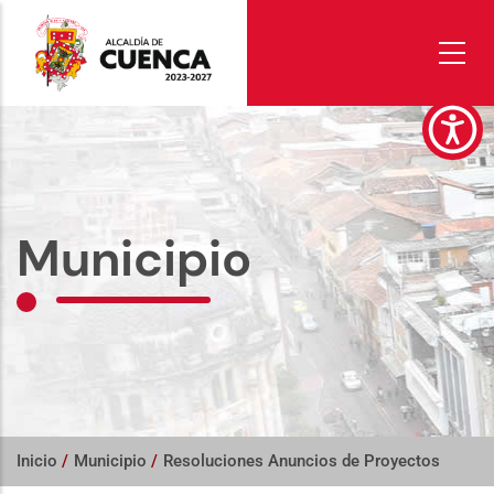
Pasar
al
contenido
principal
Municipio
Inicio
/
Municipio
/
Resoluciones Anuncios de Proyectos