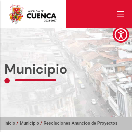
Pasar
al
contenido
principal
Municipio
Inicio
/
Municipio
/
Resoluciones Anuncios de Proyectos