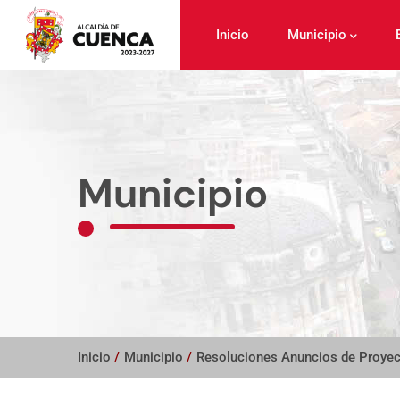
Pasar
al
Inicio
Municipio
contenido
principal
Municipio
Inicio
/
Municipio
/
Resoluciones Anuncios de Proye