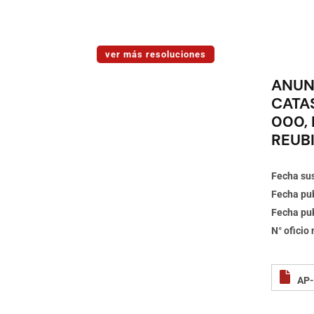
ver más resoluciones
ANUN
CATA
000,
REUB
Fecha sus
Fecha pub
Fecha pub
N° oficio
AP-