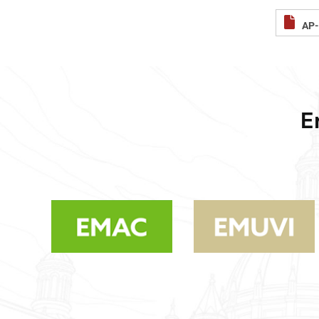
AP-
E