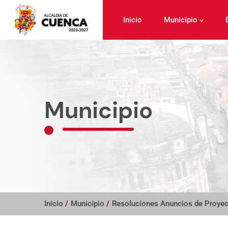
Pasar
al
Inicio
Municipio
contenido
principal
Municipio
Inicio
/
Municipio
/
Resoluciones Anuncios de Proye