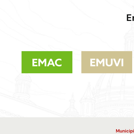
E
Municip