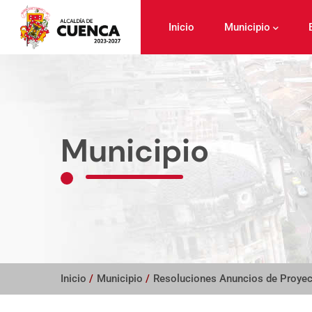
Pasar
al
Inicio
Municipio
contenido
principal
Municipio
Inicio
/
Municipio
/
Resoluciones Anuncios de Proye