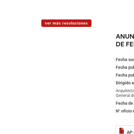
ver más resoluciones
ANUN
DE FE
Fecha sus
Fecha pub
Fecha pub
Dirigido a
Arquitecto
General d
Fecha de 
N° oficio
AP-