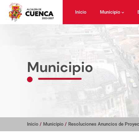
Pasar
al
Inicio
Municipio
contenido
principal
Municipio
Inicio
/
Municipio
/
Resoluciones Anuncios de Proye