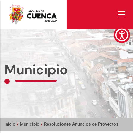
Pasar
al
contenido
principal
Municipio
Inicio
/
Municipio
/
Resoluciones Anuncios de Proyectos