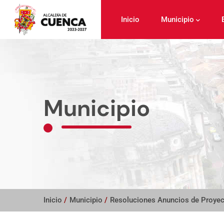
Pasar
al
Inicio
Municipio
contenido
principal
Municipio
Inicio
/
Municipio
/
Resoluciones Anuncios de Proye