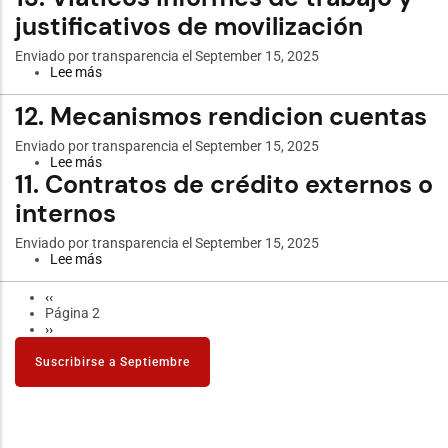
y
Responsables
reformas
justificativos de movilización
del
acceso
de
Enviado por
transparencia
el September 15, 2025
información
Lee más
sobre
pública
13.
Viáticos
12. Mecanismos rendicion cuentas
informes
de
Enviado por
transparencia
el September 15, 2025
trabajo
Lee más
sobre
y
11. Contratos de crédito externos o
12.
justificativos
Mecanismos
de
internos
rendicion
movilización
cuentas
Enviado por
transparencia
el September 15, 2025
Lee más
sobre
11.
Contratos
Página
‹‹
Paginación
de
anterior
Página 2
crédito
Siguiente
››
externos
página
o
Suscribirse a Septiembre
internos