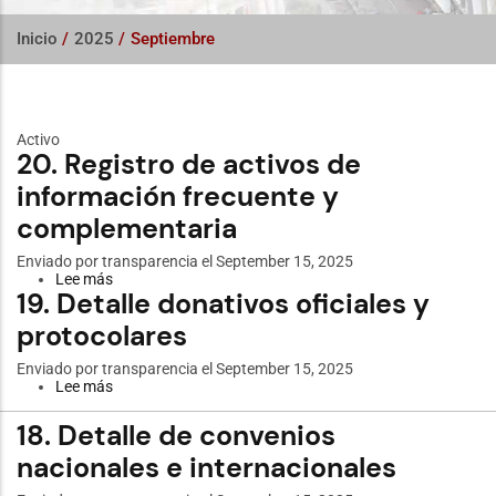
Inicio
/
2025
/
Septiembre
Activo
20. Registro de activos de
información frecuente y
complementaria
Enviado por
transparencia
el September 15, 2025
Lee más
sobre
19. Detalle donativos oficiales y
20.
Registro
protocolares
de
activos
de
Enviado por
transparencia
el September 15, 2025
información
Lee más
sobre
frecuente
19.
y
Detalle
18. Detalle de convenios
complementaria
donativos
oficiales
nacionales e internacionales
y
protocolares