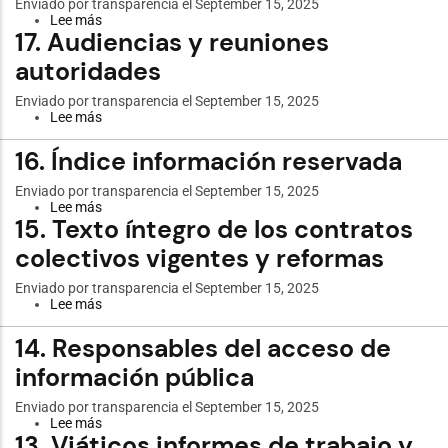
Enviado por
transparencia
el September 15, 2025
Lee más
sobre
17. Audiencias y reuniones
18.
Detalle
autoridades
de
convenios
nacionales
Enviado por
transparencia
el September 15, 2025
e
Lee más
sobre
internacionales
17.
Audiencias
16. Índice información reservada
y
reuniones
Enviado por
transparencia
el September 15, 2025
autoridades
Lee más
sobre
15. Texto íntegro de los contratos
16.
Índice
colectivos vigentes y reformas
información
reservada
Enviado por
transparencia
el September 15, 2025
Lee más
sobre
15.
Texto
14. Responsables del acceso de
íntegro
de
información pública
los
contratos
Enviado por
transparencia
el September 15, 2025
colectivos
Lee más
sobre
vigentes
13. Viáticos informes de trabajo y
14.