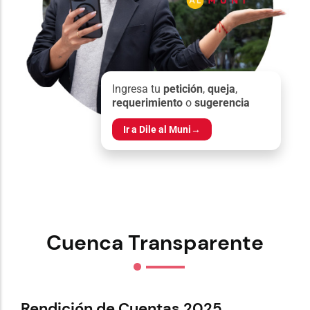
Ingresa tu
petición
,
queja
,
requerimiento
o
sugerencia
Ir a Dile al Muni
→
Cuenca Transparente
Rendición de Cuentas 2025
Re