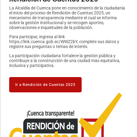
u
La Alcaldía de Cuenca pone en conocimiento de la ciudadanía
Está
el inicio del proceso de Rendición de Cuentas 2025, un
2023
mecanismo de transparencia mediante el cual se informa
Corp
sobre la gestión institucional y se recogen aportes,
"tra
observaciones e inquietudes de la población.
Ciud
Para participar, ingresa al link
La p
https://link.cuenca.gob.ec/WWZ2bY, complete sus datos y
#Cue
registre sus preguntas o temas de interés.
La participación ciudadana fortalece la gestión pública y
contribuye a la construcción de una ciudad más equitativa,
I
inclusiva y participativa.
Ir a Rendición de Cuentas 2025