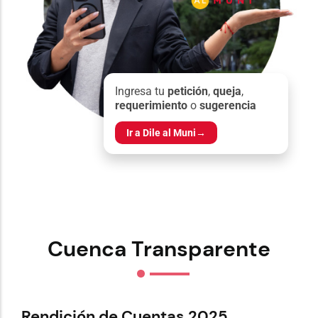
Ingresa tu
petición
,
queja
,
requerimiento
o
sugerencia
Ir a Dile al Muni
→
Cuenca Transparente
Rendición de Cuentas 2025
Re