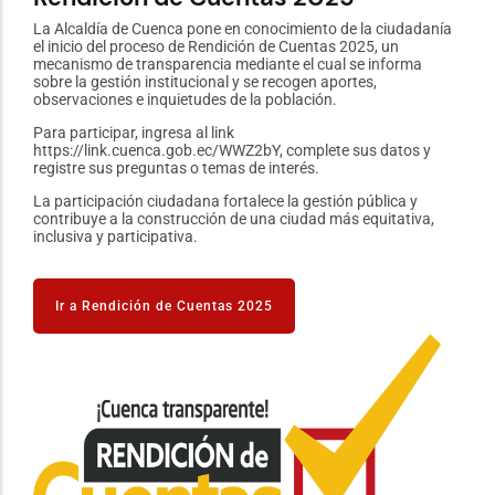
u
La Alcaldía de Cuenca pone en conocimiento de la ciudadanía
Está
el inicio del proceso de Rendición de Cuentas 2025, un
2023
mecanismo de transparencia mediante el cual se informa
Corp
sobre la gestión institucional y se recogen aportes,
"tra
observaciones e inquietudes de la población.
Ciud
Para participar, ingresa al link
La p
https://link.cuenca.gob.ec/WWZ2bY, complete sus datos y
#Cue
registre sus preguntas o temas de interés.
La participación ciudadana fortalece la gestión pública y
contribuye a la construcción de una ciudad más equitativa,
I
inclusiva y participativa.
Ir a Rendición de Cuentas 2025