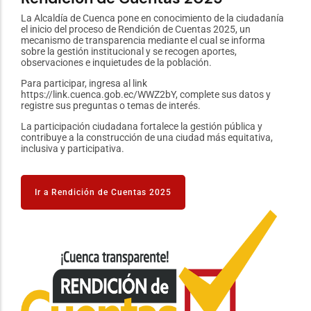
u
La Alcaldía de Cuenca pone en conocimiento de la ciudadanía
Está
el inicio del proceso de Rendición de Cuentas 2025, un
2023
mecanismo de transparencia mediante el cual se informa
Corp
sobre la gestión institucional y se recogen aportes,
"tra
observaciones e inquietudes de la población.
Ciud
Para participar, ingresa al link
La p
https://link.cuenca.gob.ec/WWZ2bY, complete sus datos y
#Cue
registre sus preguntas o temas de interés.
La participación ciudadana fortalece la gestión pública y
contribuye a la construcción de una ciudad más equitativa,
I
inclusiva y participativa.
Ir a Rendición de Cuentas 2025