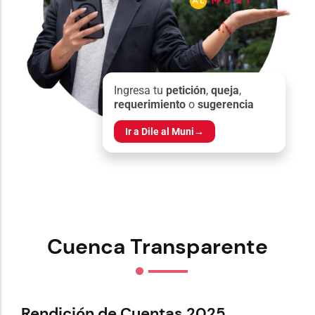
Ingresa tu
petición
,
queja
,
requerimiento
o
sugerencia
Ir a Dile al Muni
→
Cuenca Transparente
Rendición de Cuentas 2025
Re