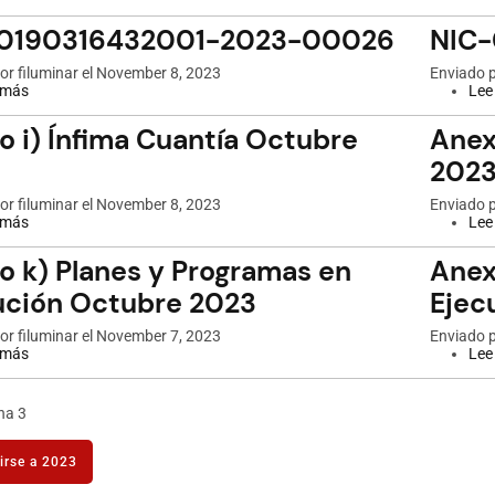
2023-
00031
0190316432001-2023-00026
NIC
por
filuminar
el November 8, 2023
Enviado 
 más
sobre
Lee
NIC-
0190316432001-
o i) Ínfima Cuantía Octubre
Anex
2023-
00026
202
por
filuminar
el November 8, 2023
Enviado 
 más
sobre
Lee
Anexo
i)
o k) Planes y Programas en
Anex
Ínfima
Cuantía
ución Octubre 2023
Ejec
Octubre
2023
por
filuminar
el November 7, 2023
Enviado 
 más
sobre
Lee
Anexo
k)
na
ación
Planes
ior
na 3
y
iente
Programas
na
en
irse a 2023
Ejecución