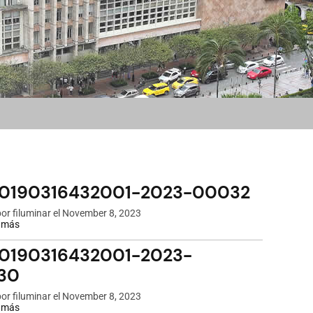
-0190316432001-2023-00032
por
filuminar
el November 8, 2023
 más
sobre
NIC-
0190316432001-
0190316432001-2023-
2023-
00032
30
por
filuminar
el November 8, 2023
 más
sobre