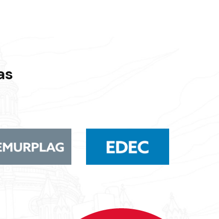
Septiembre
2023
as