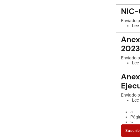
NIC-
Enviado 
Lee
Anex
2023
Enviado 
Lee
Anex
Ejec
Enviado 
Lee
Pági
‹‹
Pagin
anter
Pági
Sigu
››
pági
Suscrib