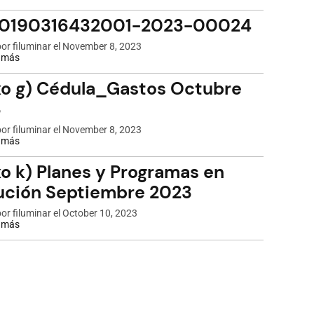
NIC-
0190316432001-
-0190316432001-2023-00024
2023-
00030
por
filuminar
el November 8, 2023
 más
sobre
NIC-
0190316432001-
o g) Cédula_Gastos Octubre
2023-
00024
3
por
filuminar
el November 8, 2023
 más
sobre
Anexo
g)
o k) Planes y Programas en
Cédula_Gastos
Octubre
ución Septiembre 2023
2023
por
filuminar
el October 10, 2023
 más
sobre
Anexo
k)
Planes
y
Programas
en
Ejecución