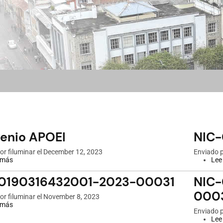
enio APOEI
NIC
por
filuminar
el December 12, 2023
Enviado 
 más
sobre
Lee
Convenio
APOEI
0190316432001-2023-00031
NIC-
000
por
filuminar
el November 8, 2023
 más
sobre
Enviado 
NIC-
Lee
0190316432001-